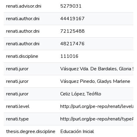
renati.advisor.dni
5279031
renati.author.dni
44419167
renati.author.dni
72125488
renati.author.dni
48217476
renati.discipline
111016
renati.juror
Vásquez Vda. De Bardales, Gloria S
renati.juror
Vásquez Pinedo, Gladys Marlene
renati.juror
Celiz López, Teófilo
renati.level
http://purl.org/pe-repo/renati/level#
renati.type
http://purl.org/pe-repo/renati/type#t
thesis.degree.discipline
Educación Inicial