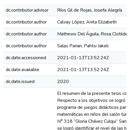
dc.contributor.advisor
Ríos Gil de Rojas, Josefa Alegría
dc.contributor.author
Calvay López, Anita Elizabeth
dc.contributor.author
Mathews Del Águila, Rosa Clotilde
dc.contributor.author
Salas Parian, Pahtsi Jakeli
dc.date.accessioned
2021-01-13T13:52:24Z
dc.date.available
2021-01-13T13:52:24Z
dc.date.issued
2020
El resumen de la presente tesis cons
Respecto a los objetivos se logró c
programa de juegos didácticos para 
matemáticas en niños del salón turqu
N° 318 “Gloria Chávez Culqui” San 
se logró identificar el nivel de las 