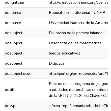
dc.rights.uri
http://creativecommons.org/licenses
dc.source
Repositorio institucional - UNAP
dc.source
Universidad Nacional de la Amazoní
dc.subject
Educación de la primera infancia
dc.subject
Enseñanza de las matemáticas
dc.subject
Juegos educativos
dc.subject
Didáctica
dc.subject.ocde
http://purl.org/pe-repo/ocde/ford#5
Efectos de un programa de juegos di
dc.title
habilidades matemáticas en niños de
de la I.E.I Nº 318 Gloria Chávez Cul
dc.type
info:eu-repo/semantics/bachelorThe