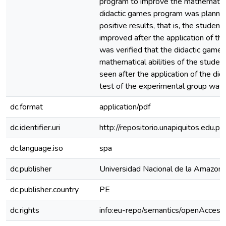
program to improve the mathematical
didactic games program was planned
positive results, that is, the student
improved after the application of the
was verified that the didactic game
mathematical abilities of the student
seen after the application of the d
test of the experimental group was 
dc.format
application/pdf
dc.identifier.uri
http://repositorio.unapiquitos.edu
dc.language.iso
spa
dc.publisher
Universidad Nacional de la Amazoní
dc.publisher.country
PE
dc.rights
info:eu-repo/semantics/openAccess