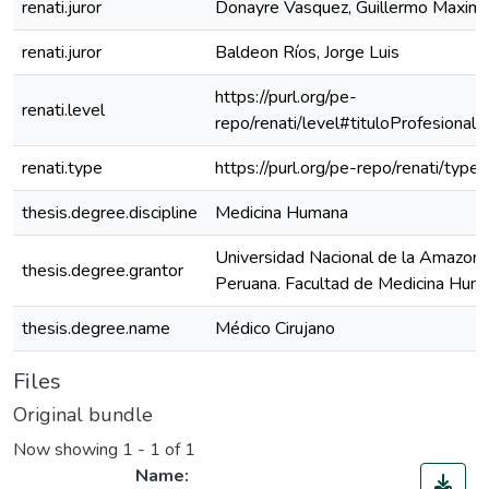
renati.juror
Donayre Vasquez, Guillermo Maximil
renati.juror
Baldeon Ríos, Jorge Luis
https://purl.org/pe-
renati.level
repo/renati/level#tituloProfesional
renati.type
https://purl.org/pe-repo/renati/type
thesis.degree.discipline
Medicina Humana
Universidad Nacional de la Amazoní
thesis.degree.grantor
Peruana. Facultad de Medicina Hum
thesis.degree.name
Médico Cirujano
Files
Original bundle
Now showing
1 - 1 of 1
Name: