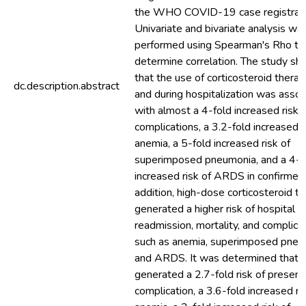
the WHO COVID-19 case registrati
Univariate and bivariate analysis wa
performed using Spearman's Rho te
determine correlation. The study s
that the use of corticosteroid thera
dc.description.abstract
and during hospitalization was asso
with almost a 4-fold increased risk 
complications, a 3.2-fold increased r
anemia, a 5-fold increased risk of
superimposed pneumonia, and a 4-f
increased risk of ARDS in confirmed 
addition, high-dose corticosteroid t
generated a higher risk of hospital
readmission, mortality, and complica
such as anemia, superimposed pneu
and ARDS. It was determined that i
generated a 2.7-fold risk of presen
complication, a 3.6-fold increased ri