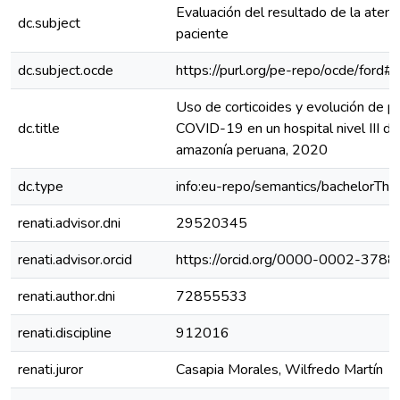
Evaluación del resultado de la atenc
dc.subject
paciente
dc.subject.ocde
https://purl.org/pe-repo/ocde/ford#
Uso de corticoides y evolución de p
dc.title
COVID-19 en un hospital nivel III de
amazonía peruana, 2020
dc.type
info:eu-repo/semantics/bachelorThe
renati.advisor.dni
29520345
renati.advisor.orcid
https://orcid.org/0000-0002-378
renati.author.dni
72855533
renati.discipline
912016
renati.juror
Casapia Morales, Wilfredo Martín