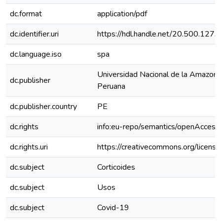
dc.format
application/pdf
dc.identifier.uri
https://hdl.handle.net/20.500.127
dc.language.iso
spa
Universidad Nacional de la Amazoní
dc.publisher
Peruana
dc.publisher.country
PE
dc.rights
info:eu-repo/semantics/openAccess
dc.rights.uri
https://creativecommons.org/license
dc.subject
Corticoides
dc.subject
Usos
dc.subject
Covid-19