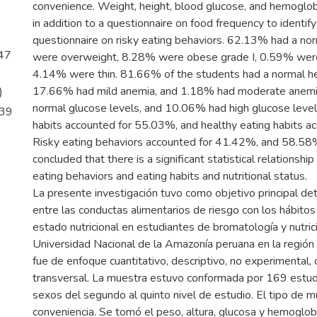
convenience. Weight, height, blood glucose, and hemoglo
in addition to a questionnaire on food frequency to identify
questionnaire on risky eating behaviors. 62.13% had a n
47
were overweight, 8.28% were obese grade I, 0.59% were
4.14% were thin. 81.66% of the students had a normal he
17.66% had mild anemia, and 1.18% had moderate anem
)
normal glucose levels, and 10.06% had high glucose level
.39
habits accounted for 55.03%, and healthy eating habits a
Risky eating behaviors accounted for 41.42%, and 58.58% 
concluded that there is a significant statistical relationsh
eating behaviors and eating habits and nutritional status.
La presente investigación tuvo como objetivo principal det
entre las conductas alimentarios de riesgo con los hábitos 
estado nutricional en estudiantes de bromatología y nutri
Universidad Nacional de la Amazonía peruana en la región 
fue de enfoque cuantitativo, descriptivo, no experimental, 
transversal. La muestra estuvo conformada por 169 estu
sexos del segundo al quinto nivel de estudio. El tipo de 
conveniencia. Se tomó el peso, altura, glucosa y hemoglob