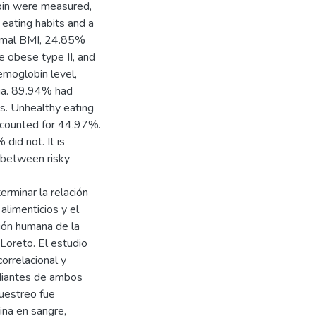
bin were measured,
 eating habits and a
ormal BMI, 24.85%
 obese type II, and
moglobin level,
ia. 89.94% had
s. Unhealthy eating
ccounted for 44.97%.
did not. It is
ip between risky
erminar la relación
alimenticios y el
ción humana de la
Loreto. El estudio
correlacional y
diantes de ambos
muestreo fue
ina en sangre,