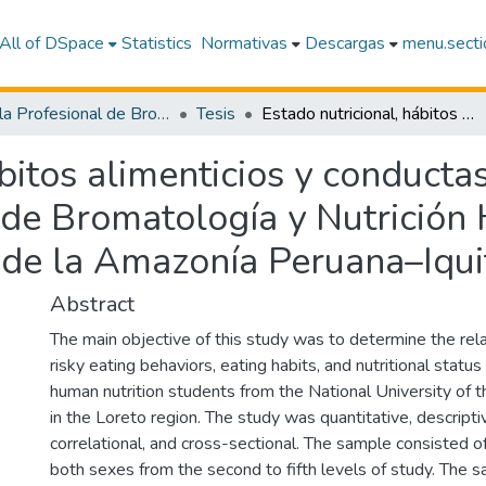
All of DSpace
Statistics
Normativas
Descargas
menu.sectio
Escuela Profesional de Bromatología y Nutrición Humana
Tesis
Estado nutricional, hábitos alimenticios y conductas alimentarias de riesgo en estudiantes de Bromatología y Nutrición Humana de la Universidad Nacional de la Amazonía Peruana–Iquitos,2024
bitos alimenticios y conducta
s de Bromatología y Nutrición
 de la Amazonía Peruana–Iqu
Abstract
The main objective of this study was to determine the re
risky eating behaviors, eating habits, and nutritional status
human nutrition students from the National University of
in the Loreto region. The study was quantitative, descripti
correlational, and cross-sectional. The sample consisted 
both sexes from the second to fifth levels of study. The