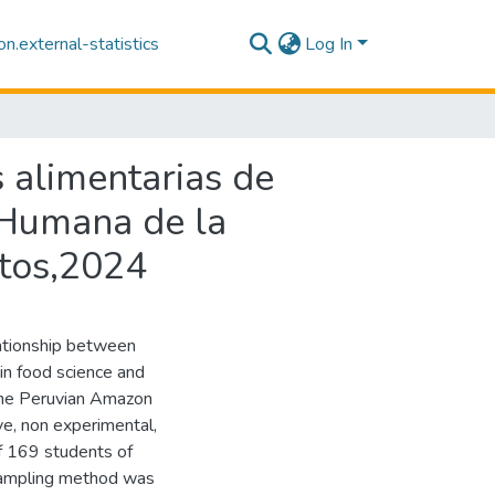
n.external-statistics
Log In
s alimentarias de
 Humana de la
itos,2024
lationship between
 in food science and
 the Peruvian Amazon
ve, non experimental,
of 169 students of
 sampling method was