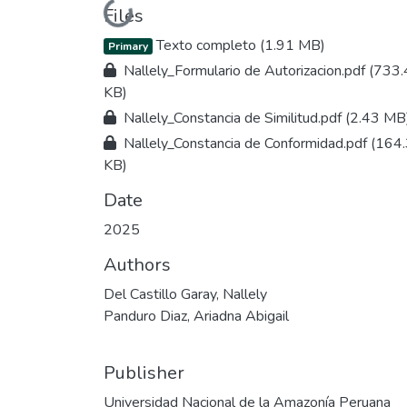
Loading...
Files
Texto completo
(1.91 MB)
Primary
Nallely_Formulario de Autorizacion.pdf
(733.
KB)
Nallely_Constancia de Similitud.pdf
(2.43 MB
Nallely_Constancia de Conformidad.pdf
(164
KB)
Date
2025
Authors
Del Castillo Garay, Nallely
Panduro Diaz, Ariadna Abigail
Publisher
Universidad Nacional de la Amazonía Peruana