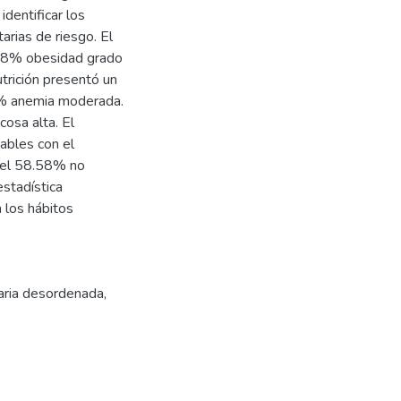
dentificar los
arias de riesgo. El
28% obesidad grado
trición presentó un
8% anemia moderada.
osa alta. El
ables con el
 el 58.58% no
estadística
n los hábitos
aria desordenada
,