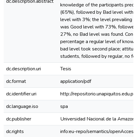
dc.description.abstract
knowledge of the participants pred
(65%), followed by Bad level with 
level with 3%; the level prevailing a
was Good level with 73%, followed 
27%, no Bad level was found. Concl
percentage a regular level of knowle
bad level took second place; attitu
students, followed by regular, no fo
dc.description.uri
Tesis
dc.format
application/pdf
dc.identifier.uri
http://repositorio.unapiquitos.edu
dc.language.iso
spa
dc.publisher
Universidad Nacional de la Amazoní
dc.rights
info:eu-repo/semantics/openAccess