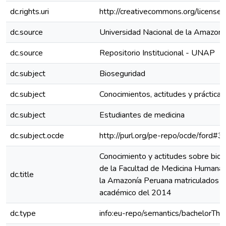
dc.rights.uri
http://creativecommons.org/licenses
dc.source
Universidad Nacional de la Amazoní
dc.source
Repositorio Institucional - UNAP
dc.subject
Bioseguridad
dc.subject
Conocimientos, actitudes y prácticas
dc.subject
Estudiantes de medicina
dc.subject.ocde
http://purl.org/pe-repo/ocde/ford#3
Conocimiento y actitudes sobre bios
de la Facultad de Medicina Humana 
dc.title
la Amazonía Peruana matriculados 
académico del 2014
dc.type
info:eu-repo/semantics/bachelorThe