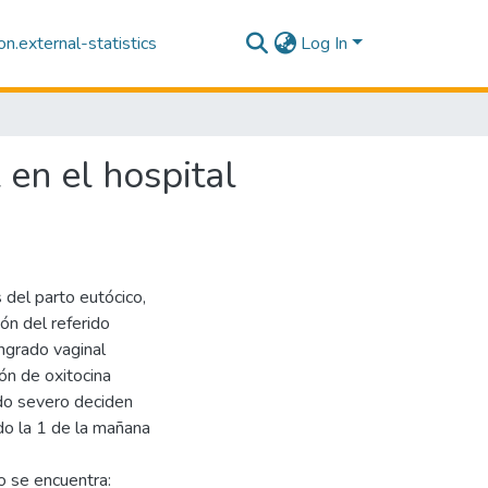
n.external-statistics
Log In
 en el hospital
del parto eutócico,
ón del referido
ngrado vaginal
ión de oxitocina
do severo deciden
ndo la 1 de la mañana
o se encuentra: