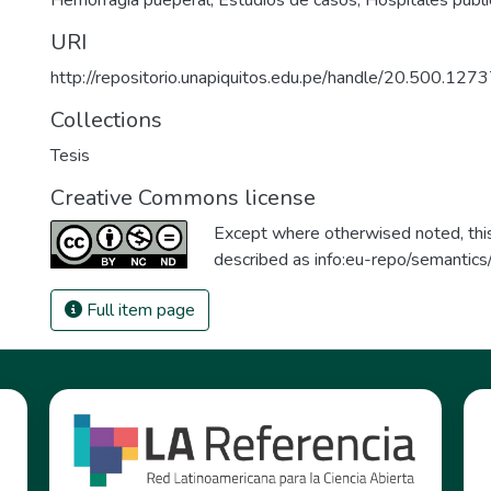
Hemorragia pueperal
,
Estudios de casos
,
Hospitales públ
URI
http://repositorio.unapiquitos.edu.pe/handle/20.500.12
Collections
Tesis
Creative Commons license
Except where otherwised noted, this 
described as
info:eu-repo/semantic
Full item page