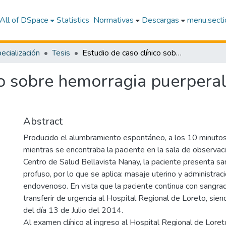
All of DSpace
Statistics
Normativas
Descargas
menu.sectio
cialización
Tesis
Estudio de caso clínico sobre hemorragia puerperal en el hospital regional de Loreto
co sobre hemorragia puerperal
Abstract
Producido el alumbramiento espontáneo, a los 10 minutos 
mientras se encontraba la paciente en la sala de observaci
Centro de Salud Bellavista Nanay, la paciente presenta sa
profuso, por lo que se aplica: masaje uterino y administrac
endovenoso. En vista que la paciente continua con sangra
transferir de urgencia al Hospital Regional de Loreto, sie
del día 13 de Julio del 2014.
Al examen clínico al ingreso al Hospital Regional de Loret