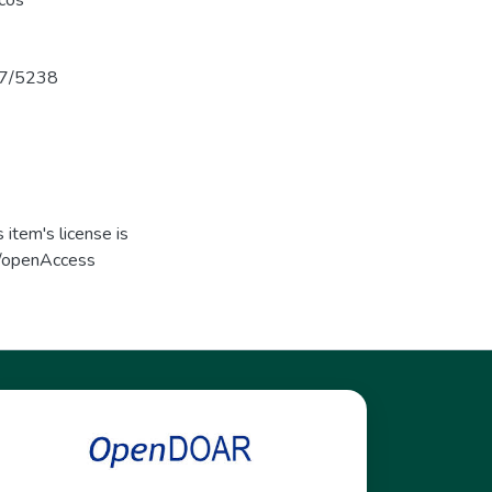
icos
737/5238
item's license is
s/openAccess