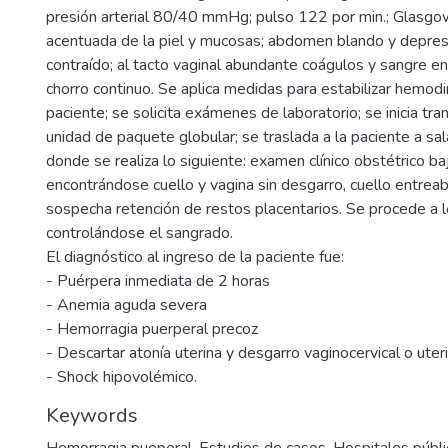
presión arterial 80/40 mmHg; pulso 122 por min.; Glasgo
acentuada de la piel y mucosas; abdomen blando y depresi
contraído; al tacto vaginal abundante coágulos y sangre en
chorro continuo. Se aplica medidas para estabilizar hemod
paciente; se solicita exámenes de laboratorio; se inicia tra
unidad de paquete globular; se traslada a la paciente a sa
donde se realiza lo siguiente: examen clínico obstétrico ba
encontrándose cuello y vagina sin desgarro, cuello entreab
sospecha retención de restos placentarios. Se procede a l
controlándose el sangrado.
El diagnóstico al ingreso de la paciente fue:
- Puérpera inmediata de 2 horas
- Anemia aguda severa
- Hemorragia puerperal precoz
- Descartar atonía uterina y desgarro vaginocervical o uter
- Shock hipovolémico.
Keywords