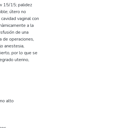
w 15/15; palidez
ble; útero no
 cavidad vaginal con
inàmicamente a la
nsfusión de una
la de operaciones,
jo anestesia,
ierto, por lo que se
egrado uterino,
ino alto