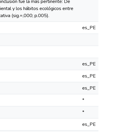
onclusión fue la más pertinente: De
biental y los hábitos ecológicos entre
ativa (sig.=,000; p.005).
es_PE
es_PE
es_PE
es_PE
*
*
es_PE