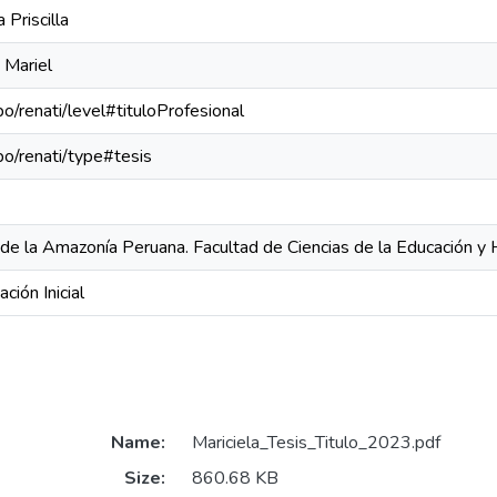
 Priscilla
 Mariel
po/renati/level#tituloProfesional
epo/renati/type#tesis
 de la Amazonía Peruana. Facultad de Ciencias de la Educación 
ción Inicial
Name:
Mariciela_Tesis_Titulo_2023.pdf
Size:
860.68 KB