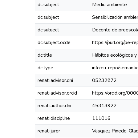
dc.subject
Medio ambiente
dc.subject
Sensibilización ambie
dc.subject
Docente de preescol
dc.subject.ocde
https://purl.org/pe-
dc.title
Hábitos ecológicos y 
dc.type
info:eu-repo/semanti
renati.advisor.dni
05232872
renati.advisor.orcid
https://orcid.org/
renati.author.dni
45313922
renati.discipline
111016
renati.juror
Vasquez Pinedo, Gla