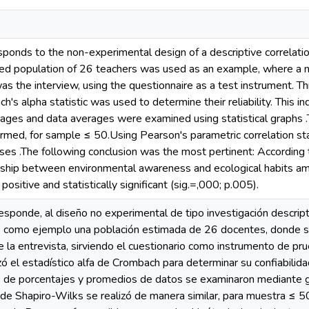
ponds to the non-experimental design of a descriptive correlatio
ed population of 26 teachers was used as an example, where a n
s the interview, using the questionnaire as a test instrument. Thr
s alpha statistic was used to determine their reliability. This ind
ages and data averages were examined using statistical graphs .
formed, for sample ≤ 50.Using Pearson's parametric correlation sta
es .The following conclusion was the most pertinent: According 
ionship between environmental awareness and ecological habits 
positive and statistically significant (sig.=,000; p.005).
esponde, al diseño no experimental de tipo investigación descript
izó como ejemplo una población estimada de 26 docentes, donde s
ue la entrevista, sirviendo el cuestionario como instrumento de pru
izó el estadístico alfa de Crombach para determinar su confiabilid
as de porcentajes y promedios de datos se examinaron mediante g
de Shapiro-Wilks se realizó de manera similar, para muestra ≤ 5