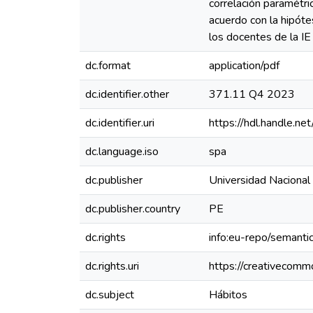
correlación paramétri
acuerdo con la hipótes
los docentes de la IE 
dc.format
application/pdf
dc.identifier.other
371.11 Q4 2023
dc.identifier.uri
https://hdl.handle.
dc.language.iso
spa
dc.publisher
Universidad Nacional
dc.publisher.country
PE
dc.rights
info:eu-repo/semant
dc.rights.uri
https://creativecomm
dc.subject
Hábitos