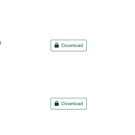
f
Download
Download