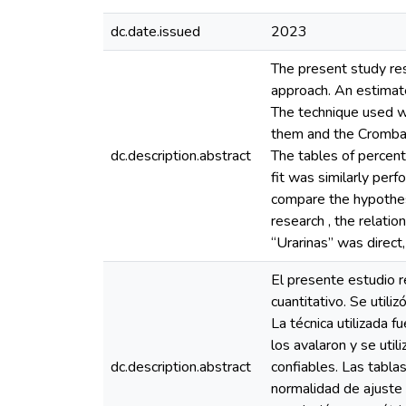
dc.date.issued
2023
The present study res
approach. An estimat
The technique used wa
them and the Crombach'
dc.description.abstract
The tables of percent
fit was similarly per
compare the hypothes
research , the relat
“Urarinas” was direct, 
El presente estudio r
cuantitativo. Se util
La técnica utilizada f
los avalaron y se util
dc.description.abstract
confiables. Las tabl
normalidad de ajuste 