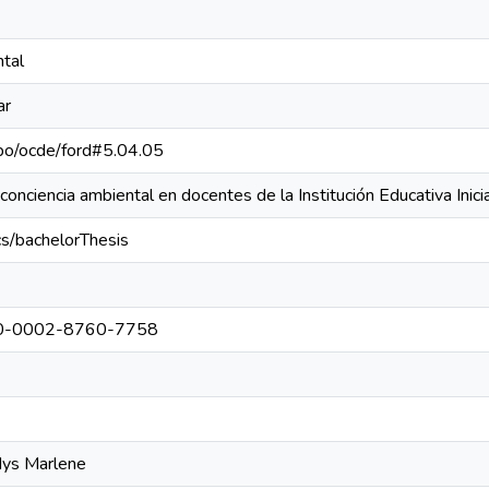
ntal
ar
repo/ocde/ford#5.04.05
conciencia ambiental en docentes de la Institución Educativa Ini
cs/bachelorThesis
0000-0002-8760-7758
dys Marlene