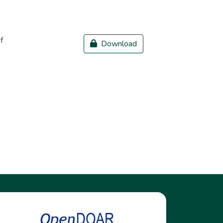
f
Download