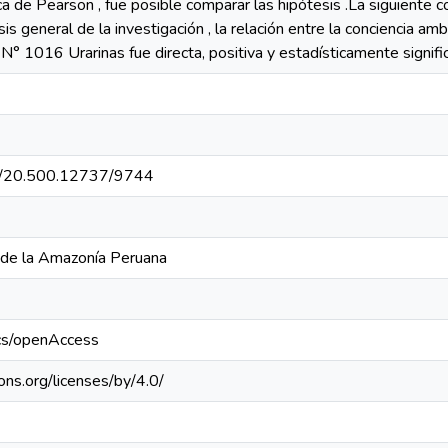
ca de Pearson , fue posible comparar las hipótesis .La siguiente c
is general de la investigación , la relación entre la conciencia am
N° 1016 Urarinas fue directa, positiva y estadísticamente signific
net/20.500.12737/9744
 de la Amazonía Peruana
ics/openAccess
ons.org/licenses/by/4.0/