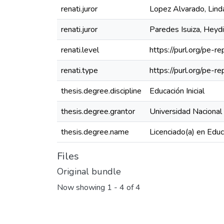
renati.juror
Lopez Alvarado, Linda
renati.juror
Paredes Isuiza, Heydi
renati.level
https://purl.org/pe-re
renati.type
https://purl.org/pe-r
thesis.degree.discipline
Educación Inicial
thesis.degree.grantor
Universidad Nacional
thesis.degree.name
Licenciado(a) en Educa
Files
Original bundle
Now showing
1 - 4 of 4