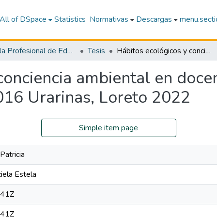
All of DSpace
Statistics
Normativas
Descargas
menu.sectio
Escuela Profesional de Educación Inicial
Tesis
Hábitos ecológicos y conciencia ambiental en docentes de la Institución Educativa Inicial N° 1016 Urarinas, Loreto 2022
conciencia ambiental en docent
1016 Urarinas, Loreto 2022
Simple item page
Patricia
iela Estela
:41Z
:41Z