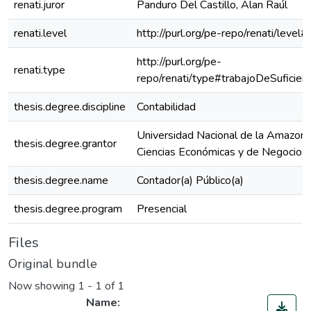
renati.juror
Panduro Del Castillo, Alan Raúl
renati.level
http://purl.org/pe-repo/renati/level#
http://purl.org/pe-
renati.type
repo/renati/type#trabajoDeSuficienc
thesis.degree.discipline
Contabilidad
Universidad Nacional de la Amazoní
thesis.degree.grantor
Ciencias Económicas y de Negocios
thesis.degree.name
Contador(a) Público(a)
thesis.degree.program
Presencial
Files
Original bundle
Now showing
1 - 1 of 1
Name: