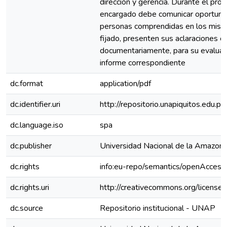
dirección y gerencia. Durante el proce
encargado debe comunicar oportunam
personas comprendidas en los mismo
fijado, presenten sus aclaraciones 
documentariamente, para su evaluaci
informe correspondiente
dc.format
application/pdf
dc.identifier.uri
http://repositorio.unapiquitos.edu
dc.language.iso
spa
dc.publisher
Universidad Nacional de la Amazoní
dc.rights
info:eu-repo/semantics/openAccess
dc.rights.uri
http://creativecommons.org/licenses
dc.source
Repositorio institucional - UNAP