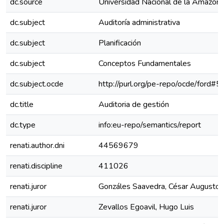
dc.source
Universidad Nacional de la Amazoní
dc.subject
Auditoría administrativa
dc.subject
Planificación
dc.subject
Conceptos Fundamentales
dc.subject.ocde
http://purl.org/pe-repo/ocde/ford#5
dc.title
Auditoria de gestión
dc.type
info:eu-repo/semantics/report
renati.author.dni
44569679
renati.discipline
411026
renati.juror
Gonzáles Saavedra, César Augusto
renati.juror
Zevallos Egoavil, Hugo Luis