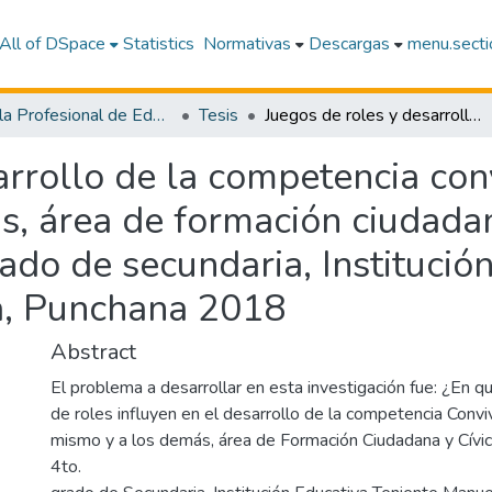
All of DSpace
Statistics
Normativas
Descargas
menu.sectio
Escuela Profesional de Educación Secundaria
Tesis
Juegos de roles y desarrollo de la competencia convive respetándose a sí mismo y a los demás, área de formación ciudadana y cívica, en estudiantes de 4to. grado de secundaria, Institución Educativa Teniente Manuel Clavero Muga, Punchana 2018
arrollo de la competencia co
s, área de formación ciudadan
rado de secundaria, Institució
, Punchana 2018
Abstract
El problema a desarrollar en esta investigación fue: ¿En 
de roles influyen en el desarrollo de la competencia Conv
mismo y a los demás, área de Formación Ciudadana y Cívic
4to.