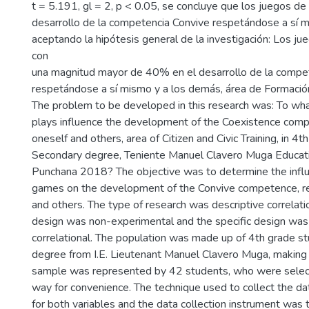
t = 5.191, gl = 2, p < 0.05, se concluye que los juegos de 
desarrollo de la competencia Convive respetándose a sí 
aceptando la hipótesis general de la investigación: Los ju
con
una magnitud mayor de 40% en el desarrollo de la compe
respetándose a sí mismo y a los demás, área de Formación
The problem to be developed in this research was: To wha
plays influence the development of the Coexistence com
oneself and others, area of Citizen and Civic Training, in 4t
Secondary degree, Teniente Manuel Clavero Muga Education
Punchana 2018? The objective was to determine the influ
games on the development of the Convive competence, re
and others. The type of research was descriptive correlati
design was non-experimental and the specific design was 
correlational. The population was made up of 4th grade st
degree from I.E. Lieutenant Manuel Clavero Muga, making 
sample was represented by 42 students, who were selec
way for convenience. The technique used to collect the d
for both variables and the data collection instrument was 