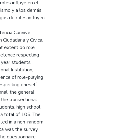
roles influye en el
mismo y a los demás,
egos de roles influyen
tencia Convive
 Ciudadana y Cívica.
t extent do role
petence respecting
h year students.
al Institution,
ence of role-playing
specting oneself
onal, the general
the transectional
udents. high school
a total of 105. The
ted in a non-random
ata was the survey
the questionnaire.