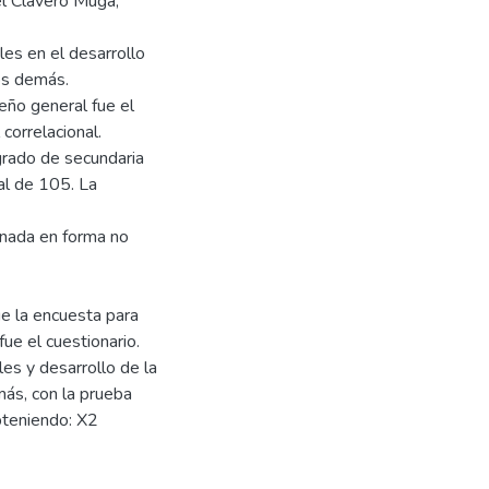
el Clavero Muga,
les en el desarrollo
os demás.
seño general fue el
correlacional.
grado de secundaria
al de 105. La
onada en forma no
ue la encuesta para
ue el cuestionario.
les y desarrollo de la
ás, con la prueba
bteniendo: X2