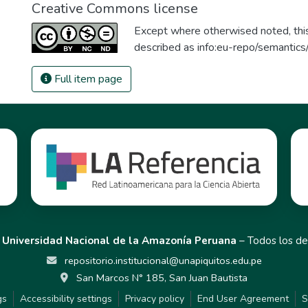
Creative Commons license
Except where otherwised noted, this 
described as
info:eu-repo/semantic
Full item page
,
Universidad Nacional de la Amazonía Peruana
– Todos los de
repositorio.institucional@unapiquitos.edu.pe
San Marcos N° 185, San Juan Bautista
gs
Accessibility settings
Privacy policy
End User Agreement
S