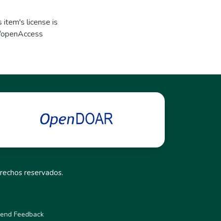
item's license is
s/openAccess
rechos reservados.
end Feedback