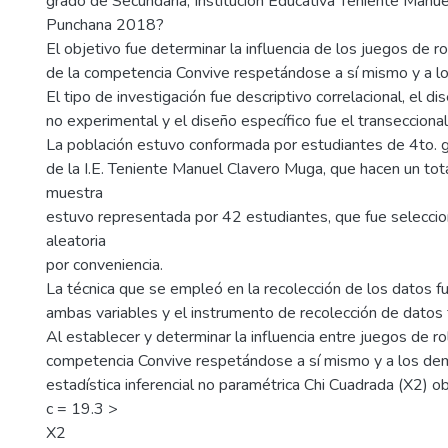
grado de Secundaria, Institución Educativa Teniente Manu
Punchana 2018?
El objetivo fue determinar la influencia de los juegos de ro
de la competencia Convive respetándose a sí mismo y a l
El tipo de investigación fue descriptivo correlacional, el di
no experimental y el diseño específico fue el transeccional 
La población estuvo conformada por estudiantes de 4to. 
de la I.E. Teniente Manuel Clavero Muga, que hacen un tot
muestra
estuvo representada por 42 estudiantes, que fue selecci
aleatoria
por conveniencia.
La técnica que se empleó en la recolección de los datos f
ambas variables y el instrumento de recolección de datos f
Al establecer y determinar la influencia entre juegos de ro
competencia Convive respetándose a sí mismo y a los dem
estadística inferencial no paramétrica Chi Cuadrada (X2) o
c = 19.3 >
X2