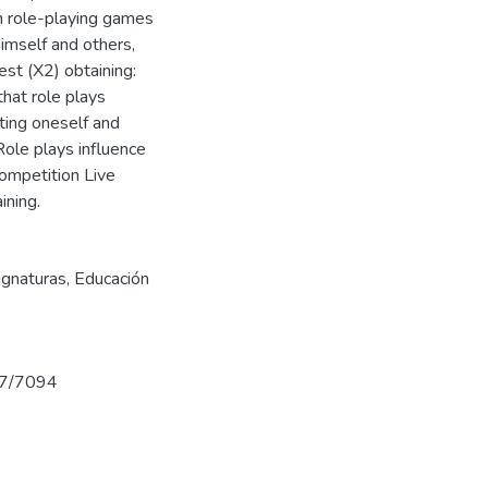
n role-playing games
imself and others,
est (X2) obtaining:
that role plays
ting oneself and
Role plays influence
ompetition Live
ining.
ignaturas
,
Educación
737/7094