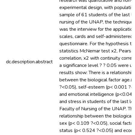
research was quantitative and non-
experimental design, with populatio
sample of 61 students of the last le
nursing of the UNAP, the technique
was the interview for the application
scales, cards and self-administered
questionnaire. For the hypothesis te
statistics McNemar test x2, Pearso
correlation, x2 with continuity correc
dc.description.abstract
a significance level ? ? 0.05 were u
results show: There is a relationship
between the biological factor age.(
?<0.05), self-esteem (p< 0.001 ?<
and emotional intelligence (p<0.04
and stress in students of the last le
Faculty of Nursing of the UNAP. The
relationship between the biological 
sex (p< 0.109 ?<0.05), social factor
status (p< 0.524 ?<0.05) and econ