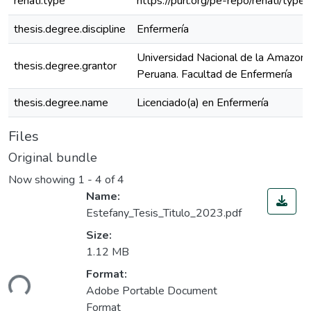
renati.type
https://purl.org/pe-repo/renati/type
thesis.degree.discipline
Enfermería
Universidad Nacional de la Amazoní
thesis.degree.grantor
Peruana. Facultad de Enfermería
thesis.degree.name
Licenciado(a) en Enfermería
Files
Original bundle
Now showing
1 - 4 of 4
Name:
Estefany_Tesis_Titulo_2023.pdf
Size:
1.12 MB
Loading...
Format:
Adobe Portable Document
Format