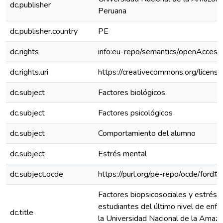
dc.publisher
Peruana
dc.publisher.country
PE
dc.rights
info:eu-repo/semantics/openAccess
dc.rights.uri
https://creativecommons.org/license
dc.subject
Factores biológicos
dc.subject
Factores psicológicos
dc.subject
Comportamiento del alumno
dc.subject
Estrés mental
dc.subject.ocde
https://purl.org/pe-repo/ocde/ford#
Factores biopsicosociales y estrés 
estudiantes del último nivel de enfe
dc.title
la Universidad Nacional de la Amazo