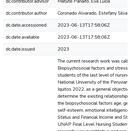
dc.contributor.advisor
Matute Panaifo, Eva Lucía
dc.contributor.author
Coronado Alvarado, Estefany Silvan
dc.date.accessioned
2023-06-13T17:58:06Z
dc.date.available
2023-06-13T17:58:06Z
dc.date.issued
2023
The current research work was calle
Biopsychosocial factors and stress i
students of the last level of nursing
National University of the Peruvia
Iquitos 2022, as a general objective
determine the existing relationship
the biopsychosocial factors age, gen
self-esteem, emotional intelligence,
Status and Financial Income and Stre
UNAP Final Level Nursing Students