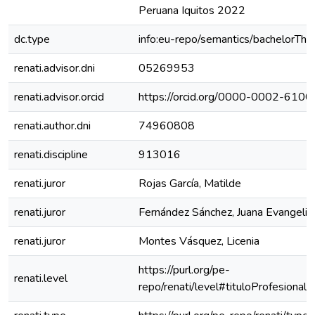
Peruana Iquitos 2022
dc.type
info:eu-repo/semantics/bachelorThe
renati.advisor.dni
05269953
renati.advisor.orcid
https://orcid.org/0000-0002-610
renati.author.dni
74960808
renati.discipline
913016
renati.juror
Rojas García, Matilde
renati.juror
Fernández Sánchez, Juana Evangelis
renati.juror
Montes Vásquez, Licenia
https://purl.org/pe-
renati.level
repo/renati/level#tituloProfesional