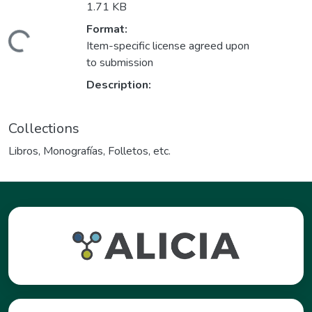
1.71 KB
Format:
ding...
Item-specific license agreed upon
to submission
Description:
Collections
Libros, Monografías, Folletos, etc.