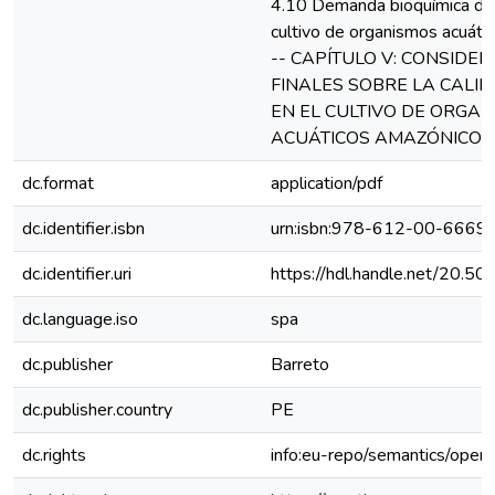
4.10 Demanda bioquímica de 
cultivo de organismos acuáti
-- CAPÍTULO V: CONSIDE
FINALES SOBRE LA CALI
EN EL CULTIVO DE ORGA
ACUÁTICOS AMAZÓNICOS
dc.format
application/pdf
dc.identifier.isbn
urn:isbn:978-612-00-6669
dc.identifier.uri
https://hdl.handle.net/20.
dc.language.iso
spa
dc.publisher
Barreto
dc.publisher.country
PE
dc.rights
info:eu-repo/semantics/open