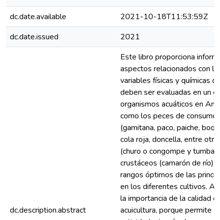
dc.date.available
2021-10-18T11:53:59Z
dc.date.issued
2021
Este libro proporciona inform
aspectos relacionados con la
variables físicas y químicas d
deben ser evaluadas en un cu
organismos acuáticos en Ama
como los peces de consumo
(gamitana, paco, paiche, boqu
cola roja, doncella, entre otr
(churo o congompe y tumbacu
crustáceos (camarón de río).
rangos óptimos de las princip
en los diferentes cultivos. A
la importancia de la calidad d
dc.description.abstract
acuicultura, porque permite s