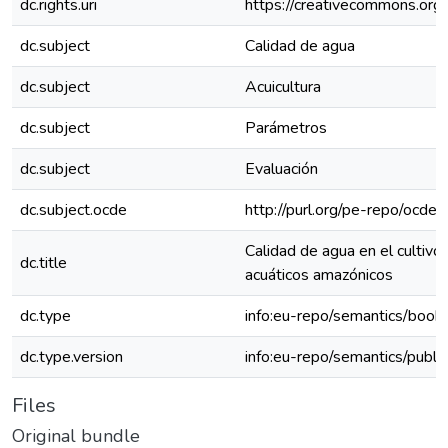
dc.rights.uri
https://creativecommons.org/
dc.subject
Calidad de agua
dc.subject
Acuicultura
dc.subject
Parámetros
dc.subject
Evaluación
dc.subject.ocde
http://purl.org/pe-repo/ocde
Calidad de agua en el cultiv
dc.title
acuáticos amazónicos
dc.type
info:eu-repo/semantics/book
dc.type.version
info:eu-repo/semantics/publi
Files
Original bundle