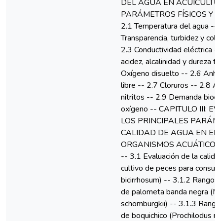
DEL AGUA EN ACUICULTU
PARÁMETROS FÍSICOS Y Q
2.1 Temperatura del agua -- 
Transparencia, turbidez y colo
2.3 Conductividad eléctrica -
acidez, alcalinidad y dureza to
Oxígeno disuelto -- 2.6 Anhí
libre -- 2.7 Cloruros -- 2.8 A
nitritos -- 2.9 Demanda bioq
oxígeno -- CAPITULO III: 
LOS PRINCIPALES PARÁM
CALIDAD DE AGUA EN EL 
ORGANISMOS ACUÁTICOS
-- 3.1 Evaluación de la calid
cultivo de peces para cons
bicirrhosum) -- 3.1.2 Rangos 
de palometa banda negra (M
schomburgkii) -- 3.1.3 Rangos
de boquichico (Prochilodus nig