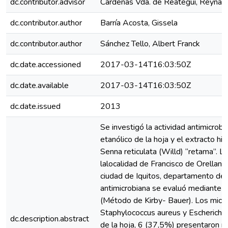
dc.contributor.advisor
Cárdenas Vda. de Reátegui, Reyna 
dc.contributor.author
Barría Acosta, Gissela
dc.contributor.author
Sánchez Tello, Albert Franck
dc.date.accessioned
2017-03-14T16:03:50Z
dc.date.available
2017-03-14T16:03:50Z
dc.date.issued
2013
Se investigó la actividad antimicrobia
etanólico de la hoja y el extracto hi
Senna reticulata (Willd) “retama”. L
lalocalidad de Francisco de Orellana,
ciudad de Iquitos, departamento deL
antimicrobiana se evaluó mediante e
(Método de Kirby- Bauer). Los micro
Staphylococcus aureus y Escherichia 
dc.description.abstract
de la hoja, 6 (37,5%) presentaron 