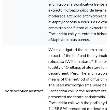
antimicrobiana significativa frente a E
extracto hidroalcohólico de lavaina
moderada actividad antimicrobiana si
aStaphylococcus aureus. Los extract
antimicrobiana fueron el extracto eta
Escherichia coli y el extracto hidroal
aStaphylococcus aureus.
We investigated the antimicrobial acti
extract of the leaf and the hydroalc
reticulata (Willd) "retama”. The sor
locality of Orellana, of aleatory form;
department, Peru. The antimicrobial 
means of the method of diffusion in 
The used microorganisms were bacte
dc.description.abstract
Escherichia coli. In the abstract etan
presented moderate antimicrobial sign
Escherichia coli, with the pod's hydro
11(68,8%) presented moderate antimi