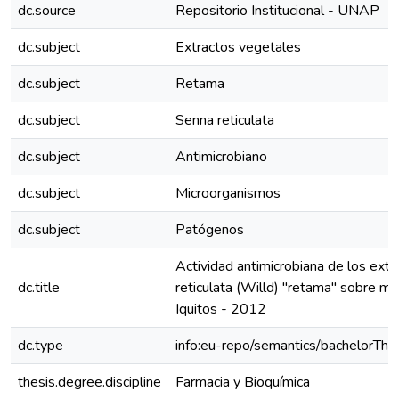
dc.source
Repositorio Institucional - UNAP
dc.subject
Extractos vegetales
dc.subject
Retama
dc.subject
Senna reticulata
dc.subject
Antimicrobiano
dc.subject
Microorganismos
dc.subject
Patógenos
Actividad antimicrobiana de los ext
dc.title
reticulata (Willd) "retama" sobre m
Iquitos - 2012
dc.type
info:eu-repo/semantics/bachelorThe
thesis.degree.discipline
Farmacia y Bioquímica