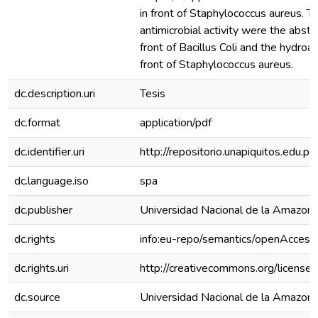
in front of Staphylococcus aureus. T
antimicrobial activity were the abstr
front of Bacillus Coli and the hydroal
front of Staphylococcus aureus.
dc.description.uri
Tesis
dc.format
application/pdf
dc.identifier.uri
http://repositorio.unapiquitos.edu
dc.language.iso
spa
dc.publisher
Universidad Nacional de la Amazoni
dc.rights
info:eu-repo/semantics/openAccess
dc.rights.uri
http://creativecommons.org/licenses
dc.source
Universidad Nacional de la Amazoní