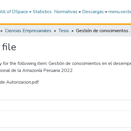
All of DSpace
Statistics
Normativas
Descargas
menu.sectio
Ciencias Empresariales
Tesis
Gestión de conocimientos en el desempeño de los docentes de la facultad de
file
y for the following item:
Gestión de conocimientos en el desempeñ
cional de la Amazonía Peruana 2022
de Autorizacion.pdf