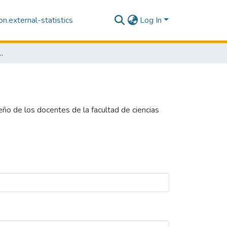
n.external-statistics
Log In
 ciencias económicas y de negocios de la Universidad Nacional de la Amazonía Peruana 2022
o de los docentes de la facultad de ciencias