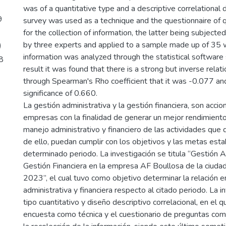
was of a quantitative type and a descriptive correlational d
9
survey was used as a technique and the questionnaire of q
for the collection of information, the latter being subjected 
by three experts and applied to a sample made up of 35 wo
)
information was analyzed through the statistical software
8
result it was found that there is a strong but inverse relat
through Spearman's Rho coefficient that it was -0.077 an
significance of 0.660.
La gestión administrativa y la gestión financiera, son accio
empresas con la finalidad de generar un mejor rendimient
manejo administrativo y financiero de las actividades que d
de ello, puedan cumplir con los objetivos y las metas esta
determinado periodo. La investigación se titula “Gestión A
Gestión Financiera en la empresa AF Boullosa de la ciudad
2023”, el cual tuvo como objetivo determinar la relación e
administrativa y financiera respecto al citado periodo. La i
tipo cuantitativo y diseño descriptivo correlacional, en el qu
encuesta como técnica y el cuestionario de preguntas com