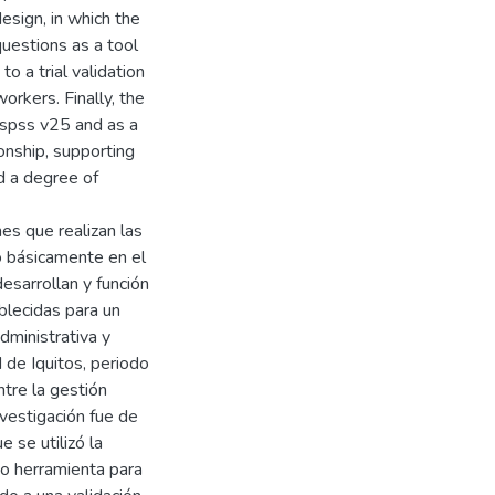
esign, in which the
uestions as a tool
to a trial validation
rkers. Finally, the
 spss v25 and as a
ionship, supporting
d a degree of
nes que realizan las
o básicamente en el
esarrollan y función
blecidas para un
dministrativa y
 de Iquitos, periodo
ntre la gestión
nvestigación fue de
e se utilizó la
o herramienta para