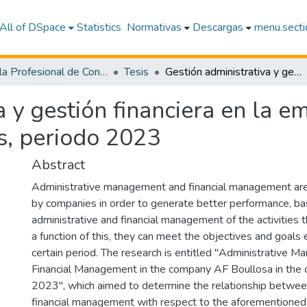
All of DSpace
Statistics
Normativas
Descargas
menu.sectio
Escuela Profesional de Contabilidad
Tesis
Gestión administrativa y gestión financiera en la empresa AF Boullosa de la ciudad de Iquitos, periodo 2023
a y gestión financiera en la 
os, periodo 2023
Abstract
Administrative management and financial management are 
by companies in order to generate better performance, basi
administrative and financial management of the activities 
a function of this, they can meet the objectives and goals 
certain period. The research is entitled "Administrative 
Financial Management in the company AF Boullosa in the ci
2023", which aimed to determine the relationship betwee
financial management with respect to the aforementioned 