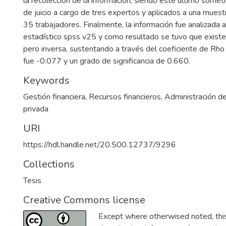
la recolección de la información, siendo este último someti
de juicio a cargo de tres expertos y aplicados a una mues
35 trabajadores. Finalmente, la información fue analizada 
estadístico spss v25 y como resultado se tuvo que existe 
pero inversa, sustentando a través del coeficiente de R
fue -0.077 y un grado de significancia de 0.660.
Keywords
Gestión financiera
,
Recursos financieros
,
Administración d
privada
URI
https://hdl.handle.net/20.500.12737/9296
Collections
Tesis
Creative Commons license
Except where otherwised noted, this 