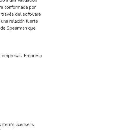
do a una validación
tra conformada por
a través del software
una relación fuerte
ho de Spearman que
e empresas
,
Empresa
item's license is