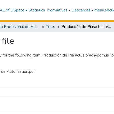
All of DSpace
Statistics
Normativas
Descargas
menu.sectio
Escuela Profesional de Acuicultura
Tesis
Producción de Piaractus brachypomus “paco” y Cucumis sativus “pepino” en sistema acuapónico
file
y for the following item:
Producción de Piaractus brachypomus “pa
 de Autorizacion.pdf