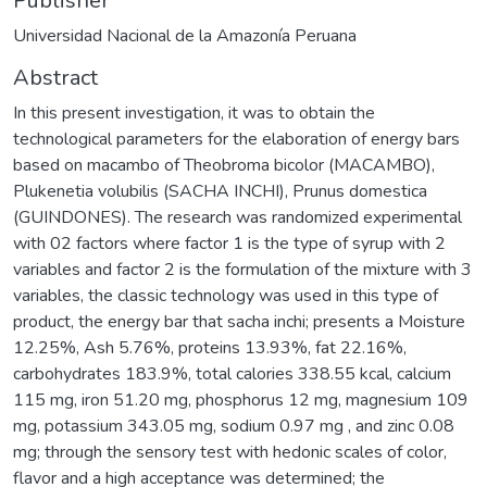
Publisher
Universidad Nacional de la Amazonía Peruana
Abstract
In this present investigation, it was to obtain the
technological parameters for the elaboration of energy bars
based on macambo of Theobroma bicolor (MACAMBO),
Plukenetia volubilis (SACHA INCHI), Prunus domestica
(GUINDONES). The research was randomized experimental
with 02 factors where factor 1 is the type of syrup with 2
variables and factor 2 is the formulation of the mixture with 3
variables, the classic technology was used in this type of
product, the energy bar that sacha inchi; presents a Moisture
12.25%, Ash 5.76%, proteins 13.93%, fat 22.16%,
carbohydrates 183.9%, total calories 338.55 kcal, calcium
115 mg, iron 51.20 mg, phosphorus 12 mg, magnesium 109
mg, potassium 343.05 mg, sodium 0.97 mg , and zinc 0.08
mg; through the sensory test with hedonic scales of color,
flavor and a high acceptance was determined; the