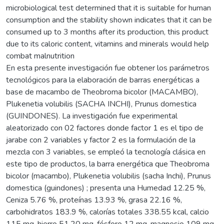
microbiological test determined that it is suitable for human
consumption and the stability shown indicates that it can be
consumed up to 3 months after its production, this product
due to its caloric content, vitamins and minerals would help
combat malnutrition
En esta presente investigación fue obtener los parámetros
tecnológicos para la elaboración de barras energéticas a
base de macambo de Theobroma bicolor (MACAMBO),
Plukenetia volubilis (SACHA INCHI), Prunus domestica
(GUINDONES). La investigación fue experimental
aleatorizado con 02 factores donde factor 1 es el tipo de
jarabe con 2 variables y factor 2 es la formulación de la
mezcla con 3 variables, se empleó la tecnología clásica en
este tipo de productos, la barra energética que Theobroma
bicolor (macambo), Plukenetia volubilis (sacha Inchi), Prunus
domestica (guindones) ; presenta una Humedad 12.25 %,
Ceniza 5.76 %, proteínas 13.93 %, grasa 22.16 %,
carbohidratos 183.9 %, calorías totales 338.55 kcal, calcio
115 mg, hierro 51.20 mg, fósforo 12 mg, magnesio 109 mg,