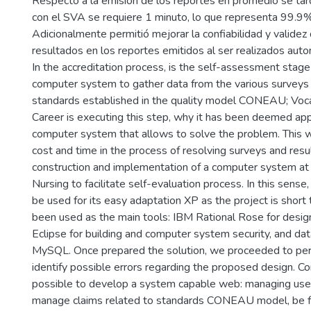
Respecto a la emisión de los reportes en promedio se ta
con el SVA se requiere 1 minuto, lo que representa 99.9
Adicionalmente permitió mejorar la confiabilidad y validez 
resultados en los reportes emitidos al ser realizados aut
In the accreditation process, is the self-assessment stage
computer system to gather data from the various surveys 
standards established in the quality model CONEAU; Voca
Career is executing this step, why it has been deemed app
computer system that allows to solve the problem. This 
cost and time in the process of resolving surveys and resu
construction and implementation of a computer system at 
Nursing to facilitate self-evaluation process. In this sens
be used for its easy adaptation XP as the project is short
been used as the main tools: IBM Rational Rose for desig
Eclipse for building and computer system security, and da
MySQL. Once prepared the solution, we proceeded to per
identify possible errors regarding the proposed design. Co
possible to develop a system capable web: managing user
manage claims related to standards CONEAU model, be fr