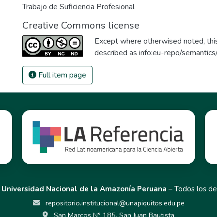
Trabajo de Suficiencia Profesional
Creative Commons license
Except where otherwised noted, this 
described as
info:eu-repo/semantic
Full item page
,
Universidad Nacional de la Amazonía Peruana
– Todos los de
repositorio.institucional@unapiquitos.edu.pe
San Marcos N° 185, San Juan Bautista