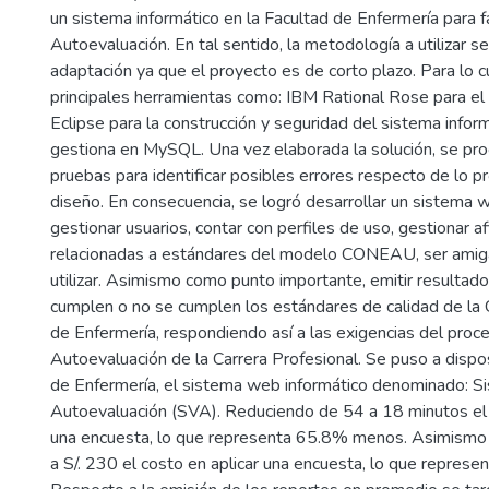
un sistema informático en la Facultad de Enfermería para fa
Autoevaluación. En tal sentido, la metodología a utilizar se
adaptación ya que el proyecto es de corto plazo. Para lo cu
principales herramientas como: IBM Rational Rose para el 
Eclipse para la construcción y seguridad del sistema inform
gestiona en MySQL. Una vez elaborada la solución, se proc
pruebas para identificar posibles errores respecto de lo p
diseño. En consecuencia, se logró desarrollar un sistema 
gestionar usuarios, contar con perfiles de uso, gestionar a
relacionadas a estándares del modelo CONEAU, ser amigab
utilizar. Asimismo como punto importante, emitir resultado
cumplen o no se cumplen los estándares de calidad de la 
de Enfermería, respondiendo así a las exigencias del proc
Autoevaluación de la Carrera Profesional. Se puso a dispos
de Enfermería, el sistema web informático denominado: Si
Autoevaluación (SVA). Reduciendo de 54 a 18 minutos el 
una encuesta, lo que representa 65.8% menos. Asimismo 
a S/. 230 el costo en aplicar una encuesta, lo que repre