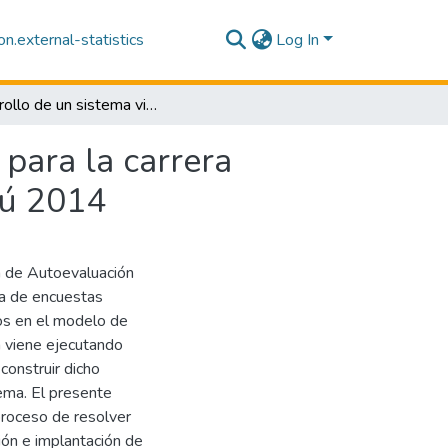
n.external-statistics
Log In
Desarrollo de un sistema virtual de autoevaluación para la carrera profesional de enfermería de la UNAP- Iquitos, Perú 2014
 para la carrera
rú 2014
a de Autoevaluación
ta de encuestas
dos en el modelo de
a viene ejecutando
construir dicho
ema. El presente
proceso de resolver
ión e implantación de