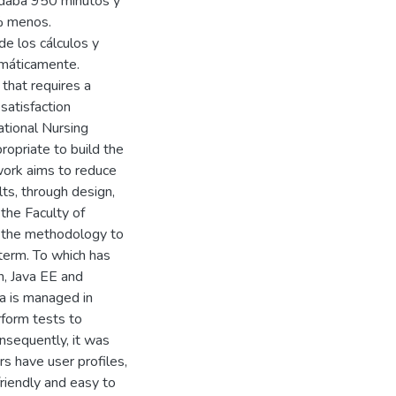
rdaba 950 minutos y
% menos.
de los cálculos y
omáticamente.
 that requires a
satisfaction
tional Nursing
ropriate to build the
work aims to reduce
lts, through design,
the Faculty of
e, the methodology to
 term. To which has
n, Java EE and
ta is managed in
form tests to
nsequently, it was
s have user profiles,
iendly and easy to