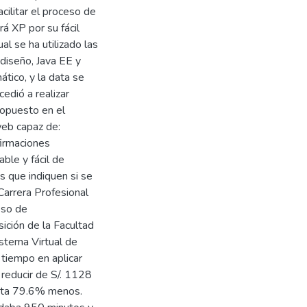
cilitar el proceso de
rá XP por su fácil
al se ha utilizado las
diseño, Java EE y
ático, y la data se
edió a realizar
ropuesto en el
web capaz de:
firmaciones
le y fácil de
s que indiquen si se
Carrera Profesional
eso de
ición de la Facultad
stema Virtual de
tiempo en aplicar
reducir de S/. 1128
senta 79.6% menos.