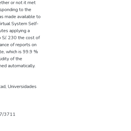
ether or not it met
esponding to the
as made available to
irtual System Self-
tes applying a
 S/. 230 the cost of
uance of reports on
te, which is 99.9 %
idity of the
med automatically.
tad
,
Universidades
737/3711