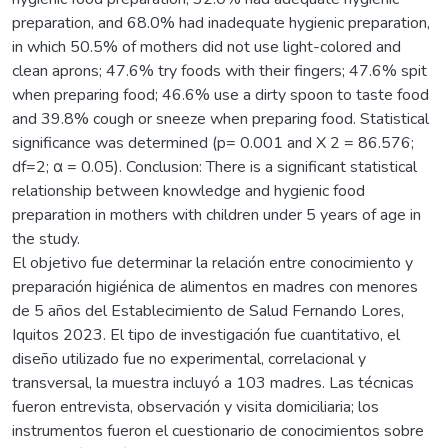
preparation, and 68.0% had inadequate hygienic preparation,
in which 50.5% of mothers did not use light-colored and
clean aprons; 47.6% try foods with their fingers; 47.6% spit
when preparing food; 46.6% use a dirty spoon to taste food
and 39.8% cough or sneeze when preparing food. Statistical
significance was determined (p= 0.001 and X 2 = 86.576;
df=2; α = 0.05). Conclusion: There is a significant statistical
relationship between knowledge and hygienic food
preparation in mothers with children under 5 years of age in
the study.
El objetivo fue determinar la relación entre conocimiento y
preparación higiénica de alimentos en madres con menores
de 5 años del Establecimiento de Salud Fernando Lores,
Iquitos 2023. El tipo de investigación fue cuantitativo, el
diseño utilizado fue no experimental, correlacional y
transversal, la muestra incluyó a 103 madres. Las técnicas
fueron entrevista, observación y visita domiciliaria; los
instrumentos fueron el cuestionario de conocimientos sobre