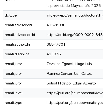
dc.title
el crecimiento de empresas comerci
la provincia de Maynas año 2025
dc.type
info:eu-repo/semantics/doctoralThes
renati.advisor.dni
41578090
renati.advisor.orcid
https://orcid.org/0000-0002-848
renati.author.dni
05847601
renati.discipline
413078
renati.juror
Zevallos Egoavil, Hugo Luis
renati.juror
Ramirez Cervan, Juan Carlos
renati.juror
Solsol Hidalgo, Edgar Alberto
renati.level
https://purl.org/pe-repo/renati/leve
renati.type
https://purl.org/pe-repo/renati/type