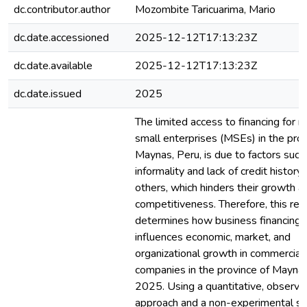
dc.contributor.author
Mozombite Taricuarima, Mario
dc.date.accessioned
2025-12-12T17:13:23Z
dc.date.available
2025-12-12T17:13:23Z
dc.date.issued
2025
The limited access to financing for m
small enterprises (MSEs) in the prov
Maynas, Peru, is due to factors such
informality and lack of credit history
others, which hinders their growth a
competitiveness. Therefore, this res
determines how business financing
influences economic, market, and
organizational growth in commercial
companies in the province of Maynas
2025. Using a quantitative, observa
approach and a non-experimental st