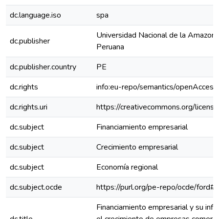
dc.language.iso
spa
Universidad Nacional de la Amazoní
dc.publisher
Peruana
dc.publisher.country
PE
dc.rights
info:eu-repo/semantics/openAccess
dc.rights.uri
https://creativecommons.org/license
dc.subject
Financiamiento empresarial
dc.subject
Crecimiento empresarial
dc.subject
Economía regional
dc.subject.ocde
https://purl.org/pe-repo/ocde/ford#
Financiamiento empresarial y su infl