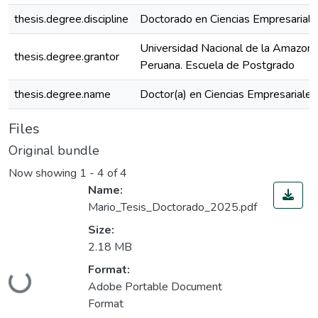
thesis.degree.discipline
Doctorado en Ciencias Empresariale
Universidad Nacional de la Amazoní
thesis.degree.grantor
Peruana. Escuela de Postgrado
thesis.degree.name
Doctor(a) en Ciencias Empresariales
Files
Original bundle
Now showing
1 - 4 of 4
Name:
Mario_Tesis_Doctorado_2025.pdf
Size:
2.18 MB
Format:
oading...
Adobe Portable Document
Format