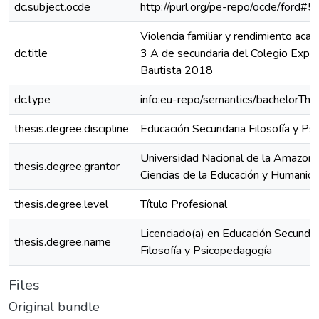
dc.subject.ocde
http://purl.org/pe-repo/ocde/ford#5
Violencia familiar y rendimiento aca
dc.title
3 A de secundaria del Colegio Exp
Bautista 2018
dc.type
info:eu-repo/semantics/bachelorThe
thesis.degree.discipline
Educación Secundaria Filosofía y Ps
Universidad Nacional de la Amazoní
thesis.degree.grantor
Ciencias de la Educación y Humanid
thesis.degree.level
Título Profesional
Licenciado(a) en Educación Secundar
thesis.degree.name
Filosofía y Psicopedagogía
Files
Original bundle