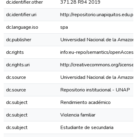
dc.identifier.other
371.28 R94 2019
dc.identifier.uri
http://repositorio.unapiquitos.edu
dc.language.iso
spa
dc.publisher
Universidad Nacional de la Amazoní
dc.rights
info:eu-repo/semantics/openAccess
dc.rights.uri
http://creativecommons.org/licenses
dc.source
Universidad Nacional de la Amazoní
dc.source
Repositorio institucional - UNAP
dc.subject
Rendimiento académico
dc.subject
Violencia familiar
dc.subject
Estudiante de secundaria