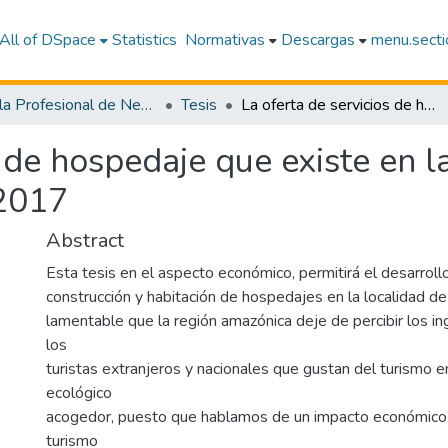
All of DSpace
Statistics
Normativas
Descargas
menu.sectio
Escuela Profesional de Negocios Internacionales y Turismo
Tesis
La oferta de servicios de hospedaje que existe en la localidad de Yurimaguas, periodo 2017
 de hospedaje que existe en l
 2017
Abstract
Esta tesis en el aspecto económico, permitirá el desarrollo
construcción y habitación de hospedajes en la localidad de
lamentable que la región amazónica deje de percibir los i
los
turistas extranjeros y nacionales que gustan del turismo 
ecológico
acogedor, puesto que hablamos de un impacto económico
turismo