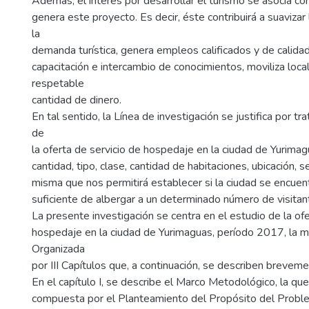
Además, el interés por desarrollar el turismo se asocia co
genera este proyecto. Es decir, éste contribuirá a suavizar
la
demanda turística, genera empleos calificados y de calida
capacitación e intercambio de conocimientos, moviliza loc
respetable
cantidad de dinero.
En tal sentido, la Línea de investigación se justifica por tr
de
la oferta de servicio de hospedaje en la ciudad de Yurimagua
cantidad, tipo, clase, cantidad de habitaciones, ubicación, s
misma que nos permitirá establecer si la ciudad se encuen
suficiente de albergar a un determinado número de visitan
La presente investigación se centra en el estudio de la ofe
hospedaje en la ciudad de Yurimaguas, período 2017, la 
Organizada
por III Capítulos que, a continuación, se describen breveme
En el capítulo I, se describe el Marco Metodológico, la que
compuesta por el Planteamiento del Propósito del Proble