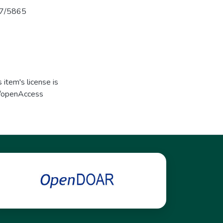
737/5865
item's license is
s/openAccess