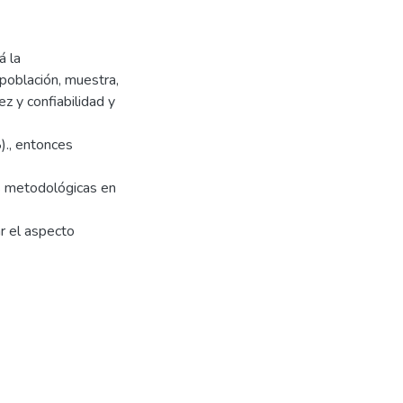
á la
 población, muestra,
ez y confiabilidad y
)., entonces
as metodológicas en
ar el aspecto