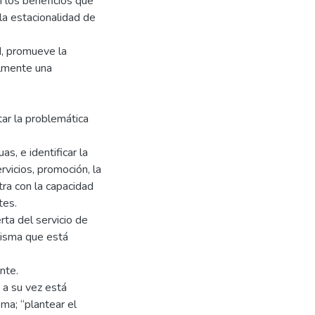
n los beneficios que
 la estacionalidad de
d, promueve la
almente una
atar la problemática
s, e identificar la
ervicios, promoción, la
tra con la capacidad
tes.
rta del servicio de
misma que está
nte.
 a su vez está
ma; “plantear el