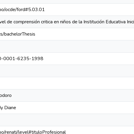
repo/ocde/ford#5.03.01
vel de comprensión critica en niños de la Institución Educativa In
cs/bachelorThesis
0000-0001-6235-1998
eodoro
y Diane
po/renati/level#tituloProfesional