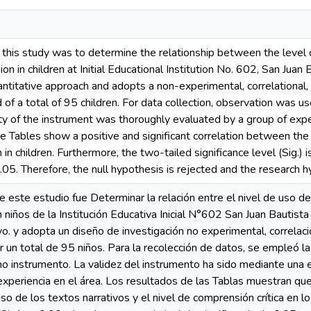
 this study was to determine the relationship between the level o
ion in children at Initial Educational Institution No. 602, San Juan
antitative approach and adopts a non-experimental, correlational,
f a total of 95 children. For data collection, observation was use
ity of the instrument was thoroughly evaluated by a group of exp
the Tables show a positive and significant correlation between the 
 in children. Furthermore, the two-tailed significance level (Sig.) 
0.05. Therefore, the null hypothesis is rejected and the research 
de este estudio fue Determinar la relación entre el nivel de uso de
n niños de la Institución Educativa Inicial N°602 San Juan Bautist
vo. y adopta un diseño de investigación no experimental, correlaci
r un total de 95 niños. Para la recolección de datos, se empleó la
o instrumento. La validez del instrumento ha sido mediante una 
xperiencia en el área. Los resultados de las Tablas muestran que 
 uso de los textos narrativos y el nivel de comprensión crítica en l