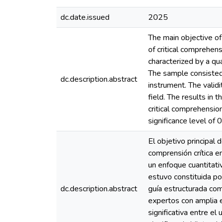
dc.date.issued
2025
The main objective of
of critical comprehens
characterized by a qu
The sample consisted o
dc.description.abstract
instrument. The valid
field. The results in 
critical comprehension
significance level of 
El objetivo principal 
comprensión crítica e
un enfoque cuantitati
estuvo constituida po
dc.description.abstract
guía estructurada com
expertos con amplia e
significativa entre el