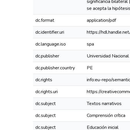
significancia bilateral
se acepta la hipótesis
dc.format
application/pdf
dc.identifier.uri
https://hdl.handle.
dc.language.iso
spa
dc.publisher
Universidad Nacional
dc.publisher.country
PE
dc.rights
info:eu-repo/semant
dc.rights.uri
https://creativecomm
dc.subject
Textos narrativos
dc.subject
Comprensión crítica
dc.subject
Educación inicial