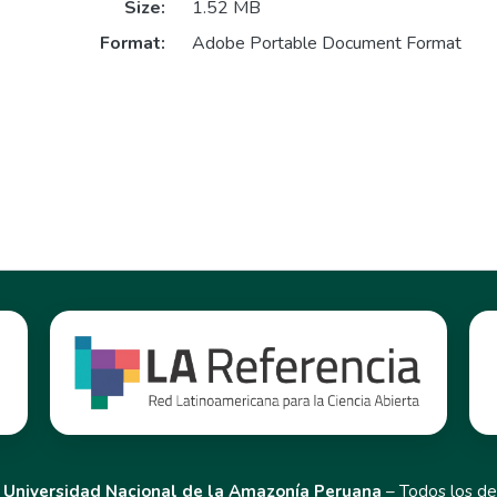
Size:
1.52 MB
Format:
Adobe Portable Document Format
,
Universidad Nacional de la Amazonía Peruana
– Todos los de