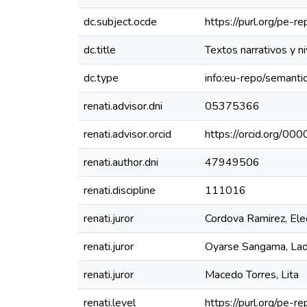
dc.subject.ocde
https://purl.org/pe-
dc.title
Textos narrativos y ni
dc.type
info:eu-repo/semanti
renati.advisor.dni
05375366
renati.advisor.orcid
https://orcid.org/
renati.author.dni
47949506
renati.discipline
111016
renati.juror
Cordova Ramirez, El
renati.juror
Oyarse Sangama, Lad
renati.juror
Macedo Torres, Lita
renati.level
https://purl.org/pe-re