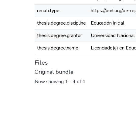
renati.type
https://purl.org/pe-r
thesis.degree.discipline
Educación Inicial
thesis.degree.grantor
Universidad Nacional
thesis.degree.name
Licenciado(a) en Educa
Files
Original bundle
Now showing
1 - 4 of 4