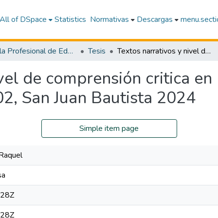
All of DSpace
Statistics
Normativas
Descargas
menu.sectio
Escuela Profesional de Educación Inicial
Tesis
Textos narrativos y nivel de comprensión critica en niños de la Institución Educativa Inicial N° 602, San Juan Bautista 2024
vel de comprensión critica en 
602, San Juan Bautista 2024
Simple item page
 Raquel
sa
:28Z
:28Z