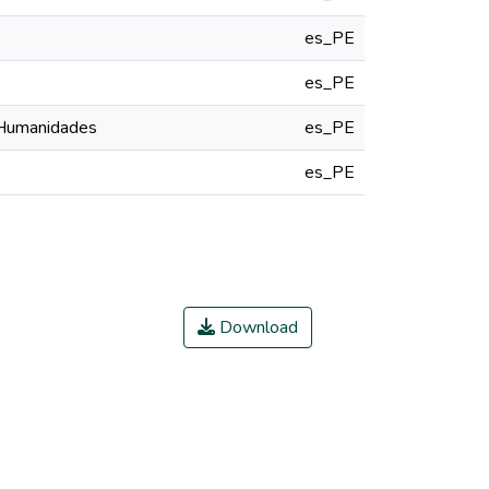
es_PE
es_PE
y Humanidades
es_PE
es_PE
Download