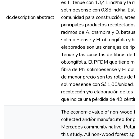
es L. tenue con 13,41 ind/ha y la m
solimoesense con 0,85 ind/ha. Estas
dc.description.abstract
comunidad para construcción, artesan
principales productos recolectados s
racimos de A. chambira y O. bataua, r
solimoesense y H. oblongifolia y ho
elaborados son las crisnejas de ripas
Tenue y las canastas de fibras de P
oblongifolia. El PFDM que tiene may
fibra de Ph. solimoesense y H. oblong
de menor precio son los rollos de lia
solimoesense con S/. 1,00/unidad. La
recolección y/o elaboración de los
que indica una pérdida de 49 céntimo
The economic value of non-wood f
collected and/or manufacuted for pe
Mercedes community native, Putumay
this study. All non-wood forest sp