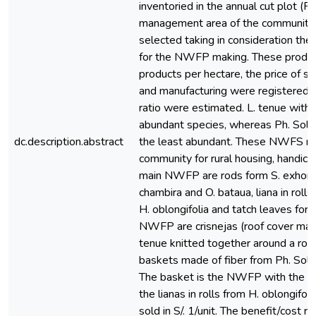
inventoried in the annual cut plot 
management area of the community
selected taking in consideration thei
for the NWFP making. These produc
products per hectare, the price of sa
and manufacturing were registered a
ratio were estimated. L. tenue with 
abundant species, whereas Ph. Soli
dc.description.abstract
the least abundant. These NWFS rec
community for rural housing, handicr
main NWFP are rods form S. exhorriza
chambira and O. bataua, liana in rol
H. oblongifolia and tatch leaves for
NWFP are crisnejas (roof cover mad
tenue knitted together around a rod 
baskets made of fiber from Ph. Soli
The basket is the NWFP with the high
the lianas in rolls from H. oblongifo
sold in S/. 1/unit. The benefit/cost ra