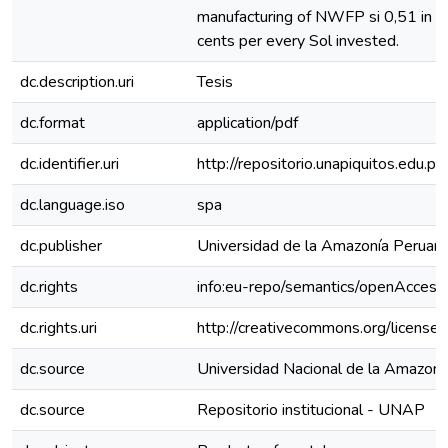
manufacturing of NWFP si 0,51 in ave
cents per every Sol invested.
dc.description.uri
Tesis
dc.format
application/pdf
dc.identifier.uri
http://repositorio.unapiquitos.edu
dc.language.iso
spa
dc.publisher
Universidad de la Amazonía Peruan
dc.rights
info:eu-repo/semantics/openAccess
dc.rights.uri
http://creativecommons.org/licenses
dc.source
Universidad Nacional de la Amazoní
dc.source
Repositorio institucional - UNAP