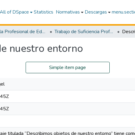
All of DSpace
Statistics
Normativas
Descargas
menu.sectio
Escuela Profesional de Educación Bilingüe Intercultural
Trabajo de Suficiencia Profesional
de nuestro entorno
Simple item page
gel
:45Z
:45Z
zaje titulada “Describimos objetos de nuestro entorno” tiene co