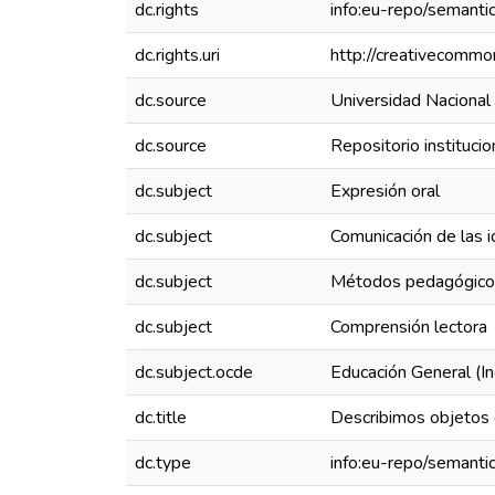
dc.rights
info:eu-repo/semant
dc.rights.uri
http://creativecommo
dc.source
Universidad Nacional
dc.source
Repositorio instituc
dc.subject
Expresión oral
dc.subject
Comunicación de las 
dc.subject
Métodos pedagógico
dc.subject
Comprensión lectora
dc.subject.ocde
Educación General (In
dc.title
Describimos objetos 
dc.type
info:eu-repo/semantic