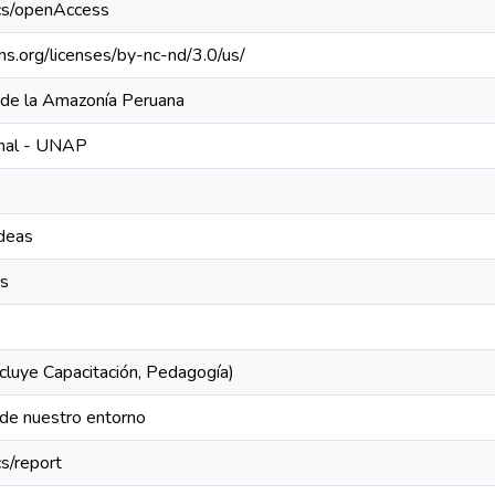
ics/openAccess
ns.org/licenses/by-nc-nd/3.0/us/
 de la Amazonía Peruana
ional - UNAP
ideas
s
cluye Capacitación, Pedagogía)
de nuestro entorno
s/report