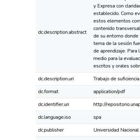
y Expresa con clarid
establecido. Como evi
estos elementos corr
contenido transversal
dc.description.abstract
de su entorno donde v
tema de la sesión fue
de aprendizaje. Para l
medio para la evaluac
escritos y orales sob
dc.description.uri
Trabajo de suficiencia
dc.format
application/pdf
dc.identifier.uri
http://repositorio.u
dc.language.iso
spa
dc.publisher
Universidad Nacional