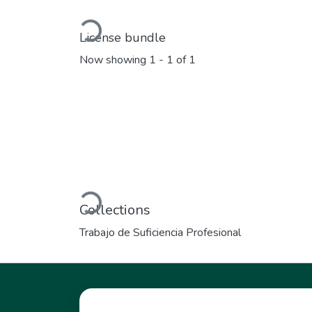
Loading...
License bundle
Now showing
1 - 1 of 1
Loading...
Collections
Trabajo de Suficiencia Profesional