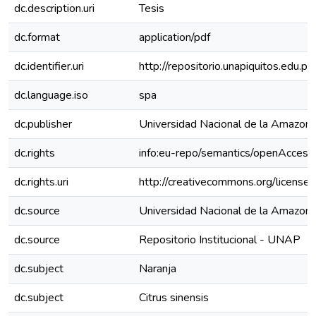
dc.description.uri
Tesis
dc.format
application/pdf
dc.identifier.uri
http://repositorio.unapiquitos.edu
dc.language.iso
spa
dc.publisher
Universidad Nacional de la Amazoní
dc.rights
info:eu-repo/semantics/openAccess
dc.rights.uri
http://creativecommons.org/licenses
dc.source
Universidad Nacional de la Amazoní
dc.source
Repositorio Institucional - UNAP
dc.subject
Naranja
dc.subject
Citrus sinensis