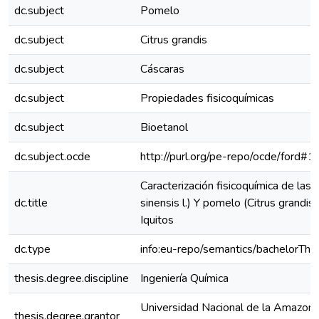
dc.subject
Pomelo
dc.subject
Citrus grandis
dc.subject
Cáscaras
dc.subject
Propiedades fisicoquímicas
dc.subject
Bioetanol
dc.subject.ocde
http://purl.org/pe-repo/ocde/ford#1
Caracterización fisicoquímica de las 
dc.title
sinensis l.) Y pomelo (Citrus grandis
Iquitos
dc.type
info:eu-repo/semantics/bachelorThe
thesis.degree.discipline
Ingeniería Química
Universidad Nacional de la Amazoní
thesis.degree.grantor