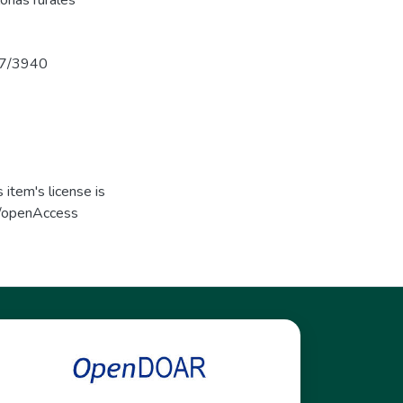
onas rurales
737/3940
item's license is
s/openAccess