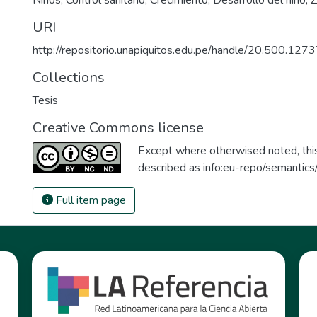
Niños
,
Control sanitario
,
Crecimiento
,
Desarrollo del niño
,
Z
URI
http://repositorio.unapiquitos.edu.pe/handle/20.500.12
Collections
Tesis
Creative Commons license
Except where otherwised noted, this 
described as
info:eu-repo/semantic
Full item page