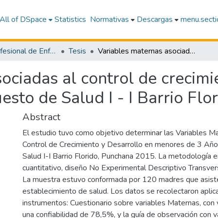
All of DSpace
Statistics
Normativas
Descargas
menu.sectio
Escuela Profesional de Enfermería
Tesis
Variables maternas asociadas al control de crecimiento y desarrollo en menores de 3 años Puesto de Salud I - I Barrio Florido, Punchana 2015
ociadas al control de crecimi
sto de Salud I - I Barrio Fl
Abstract
El estudio tuvo como objetivo determinar las Variables M
Control de Crecimiento y Desarrollo en menores de 3 Año
Salud I-I Barrio Florido, Punchana 2015. La metodología 
cuantitativo, diseño No Experimental Descriptivo Transvers
La muestra estuvo conformada por 120 madres que asiste
establecimiento de salud. Los datos se recolectaron apli
instrumentos: Cuestionario sobre variables Maternas, con
una confiabilidad de 78,5%, y la guía de observación con