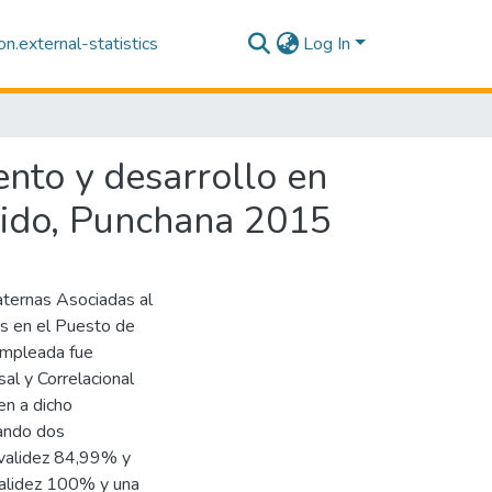
n.external-statistics
Log In
ento y desarrollo en
orido, Punchana 2015
aternas Asociadas al
s en el Puesto de
empleada fue
al y Correlacional
n a dicho
cando dos
 validez 84,99% y
 validez 100% y una