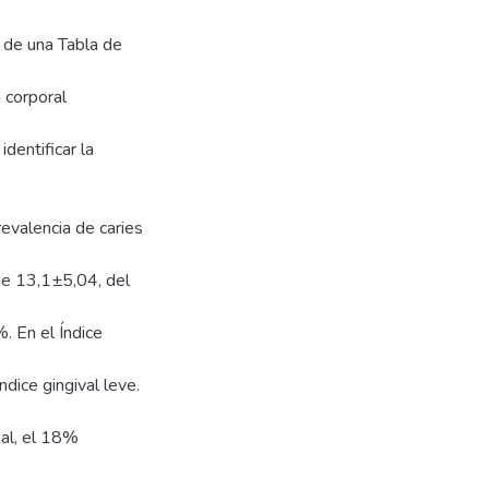
s de una Tabla de
 corporal
identificar la
evalencia de caries
de 13,1±5,04, del
. En el Índice
ice gingival leve.
al, el 18%