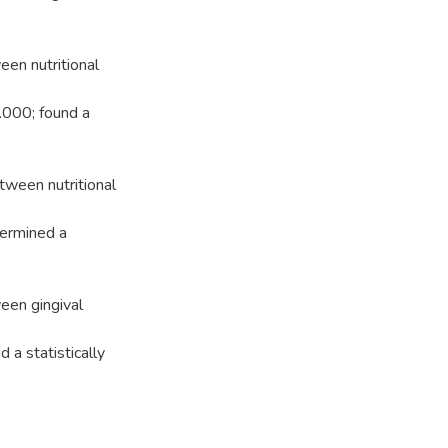
een nutritional
0.000; found a
tween nutritional
termined a
ween gingival
 a statistically