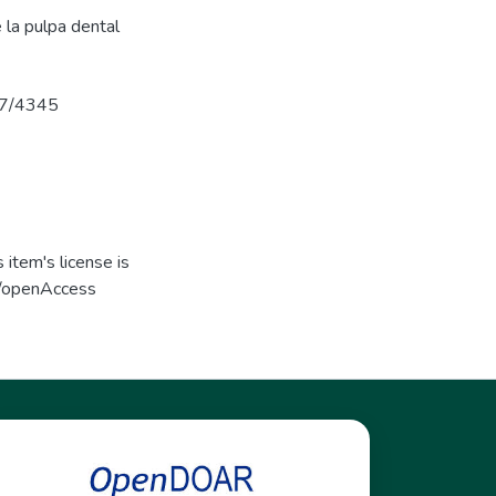
 la pulpa dental
737/4345
item's license is
s/openAccess