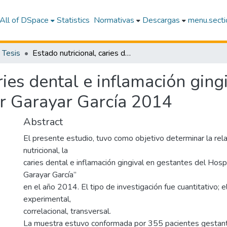
All of DSpace
Statistics
Normativas
Descargas
menu.sectio
Tesis
Estado nutricional, caries dental e inflamación gingival en gestantes del Hospital Iquitos, César Garayar García 2014
ries dental e inflamación ging
ar Garayar García 2014
Abstract
El presente estudio, tuvo como objetivo determinar la rel
nutricional, la
caries dental e inflamación gingival en gestantes del Hospi
Garayar García”
en el año 2014. El tipo de investigación fue cuantitativo; e
experimental,
correlacional, transversal.
La muestra estuvo conformada por 355 pacientes gestant