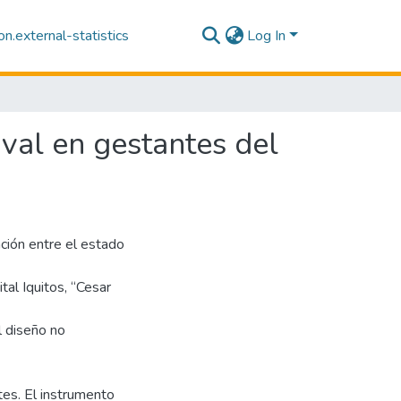
n.external-statistics
Log In
ival en gestantes del
ación entre el estado
tal Iquitos, “Cesar
l diseño no
es. El instrumento