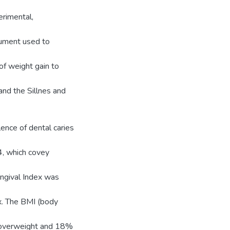
erimental,
rument used to
of weight gain to
and the Sillnes and
ence of dental caries
, which covey
ingival Index was
x. The BMI (body
 overweight and 18%