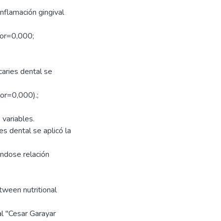
inflamación gingival
lor=0,000;
 caries dental se
or=0,000).;
 variables.
es dental se aplicó la
ndose relación
tween nutritional
al "Cesar Garayar