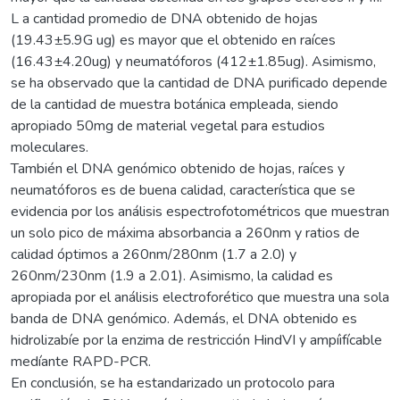
L a cantidad promedio de DNA obtenido de hojas
(19.43±5.9G ug) es mayor que el obtenido en raíces
(16.43±4.20ug) y neumatóforos (412±1.85ug). Asimismo,
se ha observado que la cantidad de DNA purificado depende
de la cantidad de muestra botánica empleada, siendo
apropiado 50mg de material vegetal para estudios
moleculares.
También el DNA genómico obtenido de hojas, raíces y
neumatóforos es de buena calidad, característica que se
evidencia por los análisis espectrofotométricos que muestran
un solo pico de máxima absorbancia a 260nm y ratios de
calidad óptimos a 260nm/280nm (1.7 a 2.0) y
260nm/230nm (1.9 a 2.01). Asimismo, la calidad es
apropiada por el análisis electroforético que muestra una sola
banda de DNA genómico. Además, el DNA obtenido es
hidrolizabíe por la enzima de restricción HindVI y ampíifícable
medíante RAPD-PCR.
En conclusión, se ha estandarizado un protocolo para