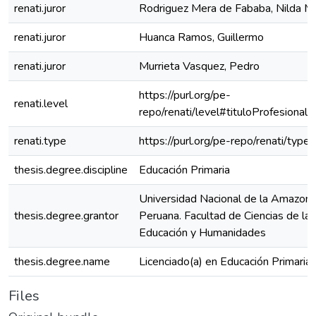
renati.juror
Rodriguez Mera de Fababa, Nilda M
renati.juror
Huanca Ramos, Guillermo
renati.juror
Murrieta Vasquez, Pedro
https://purl.org/pe-
renati.level
repo/renati/level#tituloProfesional
renati.type
https://purl.org/pe-repo/renati/type
thesis.degree.discipline
Educación Primaria
Universidad Nacional de la Amazoní
thesis.degree.grantor
Peruana. Facultad de Ciencias de la
Educación y Humanidades
thesis.degree.name
Licenciado(a) en Educación Primaria
Files