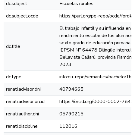
dc.subject
Escuelas rurales
dc.subject.ocde
https://purl.org/pe-repo/ocde/ford#
El trabajo infantil y su influencia en e
rendimiento escolar de los alumnos 
sexto grado de educación primaria e
dc.title
IEPSM N° 64478 Bilingüe Intercultu
Bellavista Callarú, provincia Ramón C
2023
dc.type
info:eu-repo/semantics/bachelorThe
renati.advisor.dni
40794665
renati.advisor.orcid
https://orcid.org/0000-0002-784
renati.author.dni
05790215
renati.discipline
112016