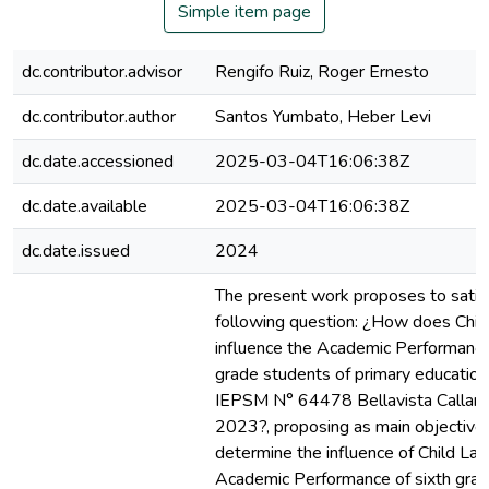
Simple item page
dc.contributor.advisor
Rengifo Ruiz, Roger Ernesto
dc.contributor.author
Santos Yumbato, Heber Levi
dc.date.accessioned
2025-03-04T16:06:38Z
dc.date.available
2025-03-04T16:06:38Z
dc.date.issued
2024
The present work proposes to satis
following question: ¿How does Chil
influence the Academic Performance
grade students of primary education
IEPSM N° 64478 Bellavista Callarú
2023?, proposing as main objective
determine the influence of Child Lab
Academic Performance of sixth gra