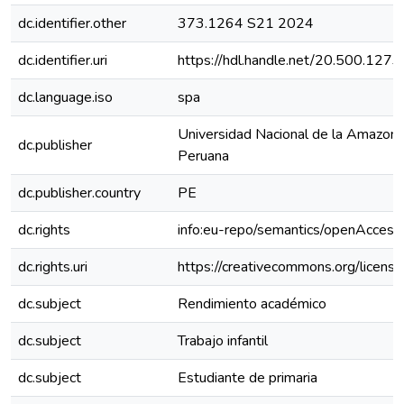
dc.identifier.other
373.1264 S21 2024
dc.identifier.uri
https://hdl.handle.net/20.500.12
dc.language.iso
spa
Universidad Nacional de la Amazoní
dc.publisher
Peruana
dc.publisher.country
PE
dc.rights
info:eu-repo/semantics/openAccess
dc.rights.uri
https://creativecommons.org/license
dc.subject
Rendimiento académico
dc.subject
Trabajo infantil
dc.subject
Estudiante de primaria