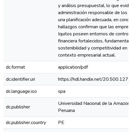
y análisis presupuestal, lo que evide
administración responsable de los r
una planificación adecuada, en conclu
hallazgos confirman que las empres
Iquitos poseen entornos de control 
financiera fortalecidos, fundamentale
sostenibilidad y competitividad en e
contexto empresarial actual.
dc.format
application/pdf
dc.identifier.uri
https://hdl.handle.net/20.500.12
dc.language.iso
spa
Universidad Nacional de la Amazoní
dc.publisher
Peruana
dc.publisher.country
PE