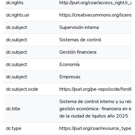
dc.rights
http://purl.org/coar/access_right/c_a
dc.rights.uri
https://creativecommons.org/license
dc.subject
Supervisión interna
dc.subject
Sistemas de control
dc.subject
Gestión financiera
dc.subject
Economía
dc.subject
Empresas
dc.subject.ocde
https://purl.org/pe-repo/ocde/ford#
Sistema de control interno y su rela
dc.title
gestión económica- financiera en e
de la ciudad de Iquitos año 2025
dc.type
https://purl.org/coar/resource_type/