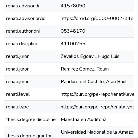
renati.advisor.dni
41578090
renati.advisor.orcid
https://orcid.org/0000-0002-848
renati.author.dni
05348170
renati.discipline
41100255
renati.juror
Zevallos Egoavil, Hugo Luis
renati.juror
Ramirez Gomez, Rolan
renati.juror
Panduro del Castillo, Alan Raul
renati.level
https://purl.org/pe-repo/renati/leve
renati.type
https://purl.org/pe-repo/renati/type
thesis.degree.discipline
Maestría en Auditoría
Universidad Nacional de la Amazoní
thesis.degree.grantor